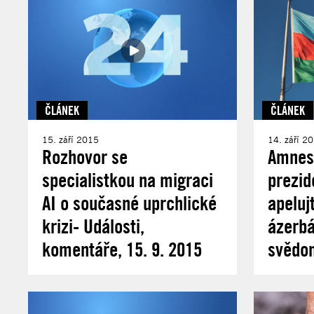
ČLÁNEK
ČLÁNEK
15. září 2015
14. září 2
Rozhovor se
Amnes
specialistkou na migraci
prezid
AI o současné uprchlické
apeluj
krizi- Události,
ázerb
komentáře, 15. 9. 2015
svědo