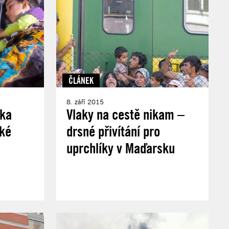
ČLÁNEK
8. září 2015
ska
Vlaky na cestě nikam –
cké
drsné přivítání pro
uprchlíky v Maďarsku