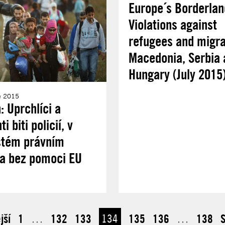
Europe´s Borderlan
Violations against
refugees and migra
Macedonia, Serbia 
Hungary (July 2015
e 2015
: Uprchlíci a
i biti policií, v
stém právním
a bez pomoci EU
jší
1
…
132
133
134
135
136
…
138
S