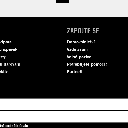
ZAPOJTE SE
odpora
Dobrovolnictví
příspěvek
Vzdělávání
sty
Volné pozice
ti darování
Potřebujete pomoci?
ktiv
Partneři
ání osobních údajů