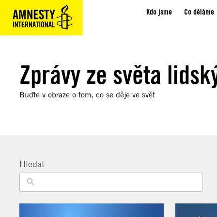
Kdo jsme
Co děláme
Zprávy ze světa lidsk
Buďte v obraze o tom, co se děje ve svět
Hledat