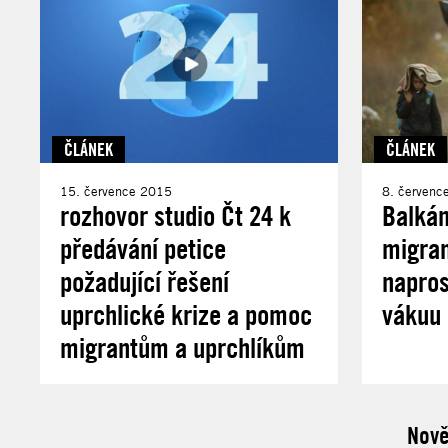
ČLÁNEK
ČLÁNEK
15. července 2015
8. červenc
rozhovor studio Čt 24 k
Balkán
předávání petice
migrant
požadující řešení
napro
uprchlické krize a pomoc
vákuu 
migrantům a uprchlíkům
Nově