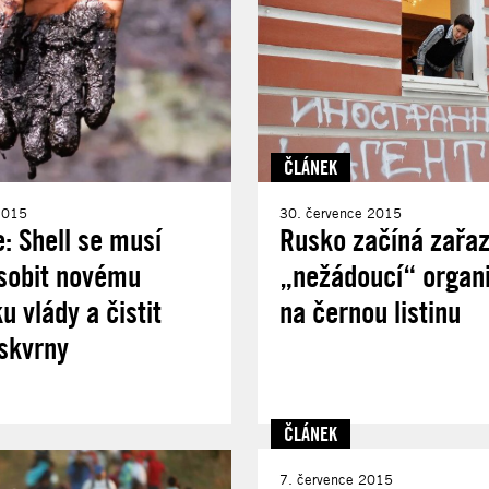
ČLÁNEK
2015
30. července 2015
e: Shell se musí
Rusko začíná zařa
sobit novému
„nežádoucí“ organ
u vlády a čistit
na černou listinu
skvrny
ČLÁNEK
7. července 2015