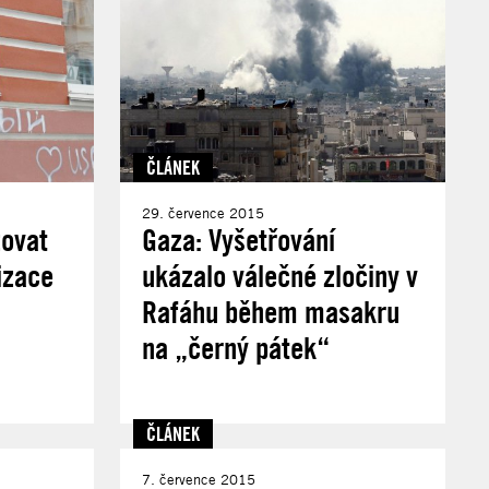
ČLÁNEK
29. července 2015
zovat
Gaza: Vyšetřování
izace
ukázalo válečné zločiny v
Rafáhu během masakru
na „černý pátek“
ČLÁNEK
7. července 2015