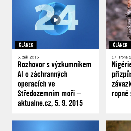
ČLÁNEK
ČLÁNEK
5. září 2015
17. srpna 
Rozhovor s výzkumníkem
Nigéri
AI o záchranných
přizpů
operacích ve
závazk
Středozemním moři –
ropné 
aktualne.cz, 5. 9. 2015