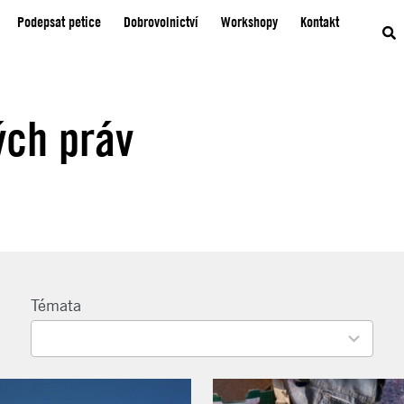
Podepsat petice
Dobrovolnictví
Workshopy
Kontakt
ých práv
22
Témata
results
available