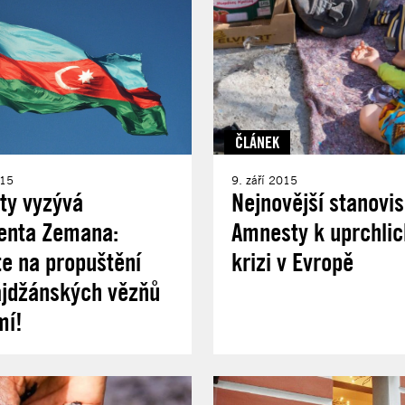
ČLÁNEK
015
9. září 2015
ty vyzývá
Nejnovější stanovi
enta Zemana:
Amnesty k uprchli
te na propuštění
krizi v Evropě
ájdžánských vězňů
mí!