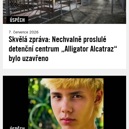
ÚSPĚCH
7. července 2026
Skvělá zpráva: Nechvalně proslulé
detenční centrum „Alligator Alcatraz“
bylo uzavřeno
ÚSPĚCH