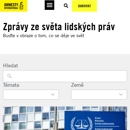
DAROVAT
Zprávy ze světa lidských práv
Buďte v obraze o tom, co se děje ve svět
Hledat
22
Témata
135
Země
results
results
available
available