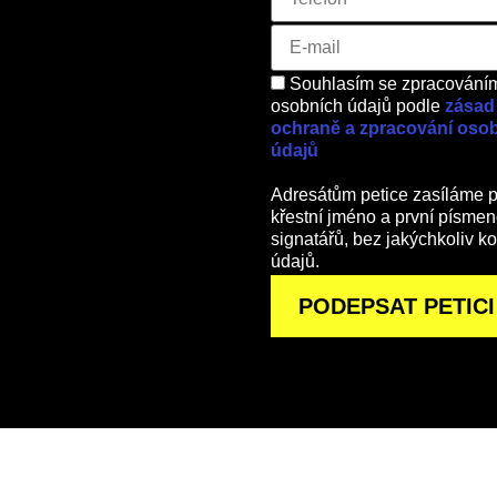
Souhlasím se zpracování
osobních údajů podle
zásad
ochraně a zpracování oso
údajů
Adresátům petice zasíláme 
křestní jméno a první písmen
signatářů, bez jakýchkoliv k
údajů.