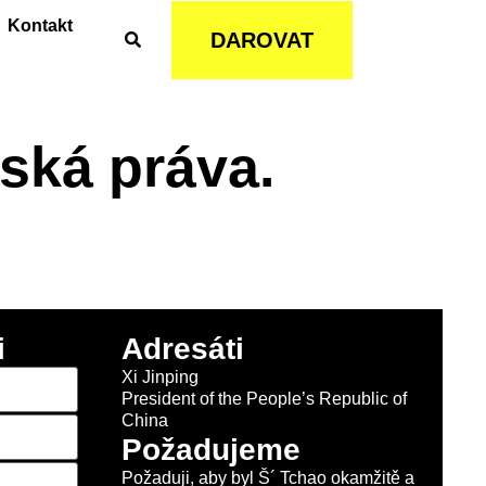
Kontakt
DAROVAT
ská práva.
i
Adresáti
Xi Jinping
President of the People’s Republic of
China
Požadujeme
Požaduji, aby byl Š´ Tchao okamžitě a