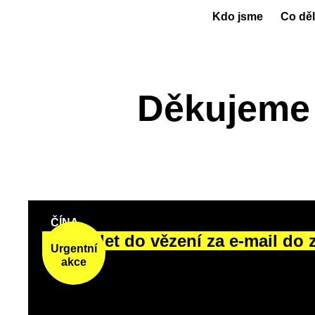
Kdo jsme
Co dě
Děkujeme 
ČÍNA
Na 10 let do vězení za e-mail do 
Urgentní
akce