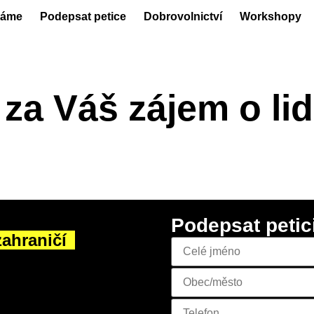
láme
Podepsat petice
Dobrovolnictví
Workshopy
za Váš zájem o lid
Podepsat petic
zahraničí