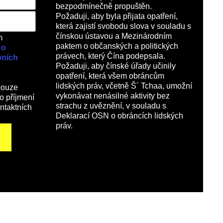
bezpodmínečně propuštěn.
Požaduji, aby byla přijata opatření,
která zajistí svobodu slova v souladu s
čínskou ústavou a Mezinárodním
m
paktem o občanských a politických
 o
právech, který Čína podepsala.
bních
Požaduji, aby čínské úřady učinily
opatření, která všem obráncům
lidských práv, včetně Š´ Tchaa, umožní
pouze
vykonávat nenásilné aktivity bez
o příjmení
strachu z uvěznění, v souladu s
ontaktních
Deklarací OSN o obráncích lidských
práv.