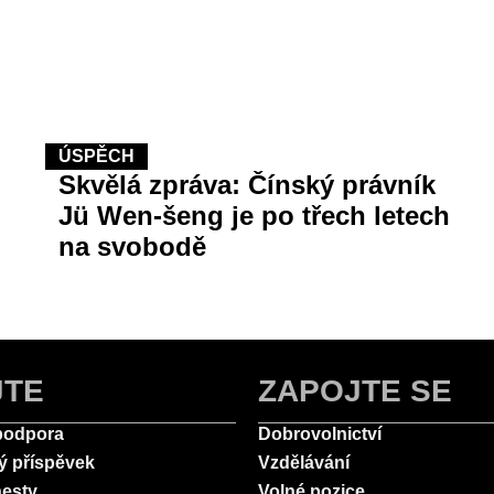
ÚSPĚCH
Skvělá zpráva: Čínský právník
Jü Wen-šeng je po třech letech
na svobodě
JTE
ZAPOJTE SE
podpora
Dobrovolnictví
ý příspěvek
Vzdělávání
esty
Volné pozice