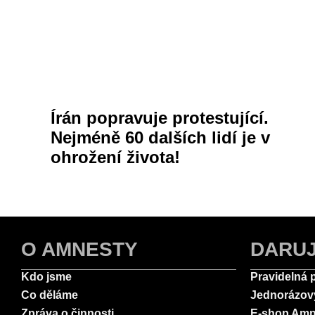
Írán popravuje protestující.
Nejméně 60 dalších lidí je v
ohrožení života!
O AMNESTY
DARU
Kdo jsme
Pravidelná 
Co děláme
Jednorázov
Zpráva o činnosti
E-shop Amn