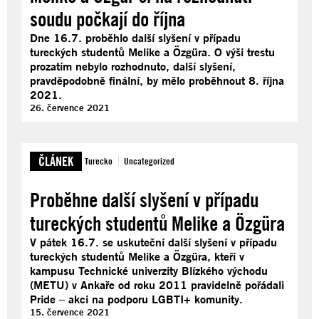
soudu počkají do října
Dne 16.7. proběhlo další slyšení v případu
tureckých studentů Melike a Özgüra. O výši trestu
prozatím nebylo rozhodnuto, další slyšení,
pravděpodobně finální, by mělo proběhnout 8. října
2021.
26. července 2021
ČLÁNEK
Turecko
Uncategorized
Proběhne další slyšení v případu
tureckých studentů Melike a Özgüra
V pátek 16.7. se uskuteční další slyšení v případu
tureckých studentů Melike a Özgüra, kteří v
kampusu Technické univerzity Blízkého východu
(METU) v Ankaře od roku 2011 pravidelně pořádali
Pride – akci na podporu LGBTI+ komunity.
15. července 2021