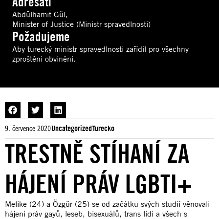
Adresáti
Abdülhamit Gül,
Minister of Justice (Ministr spravedlnosti)
Požadujeme
Aby turecký ministr spravedlnosti zařídil pro všechny
zproštění obvinění.
9. července 2020
Uncategorized
Turecko
TRESTNĚ STÍHANÍ ZA
HÁJENÍ PRÁV LGBTI+
Melike (24) a Özgür (25) se od začátku svých studií věnovali
hájení práv gayů, leseb, bisexuálů, trans lidí a všech s