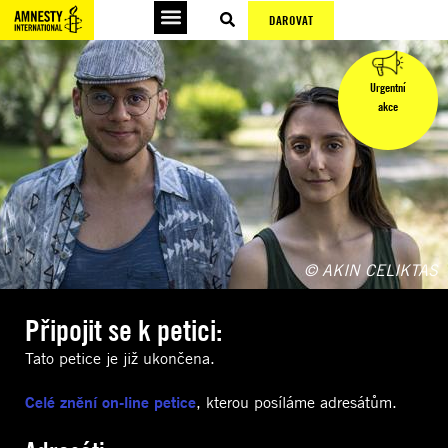
DAROVAT
Urgentní
akce
© AKIN CELIKTAS
Připojit se k petici:
Tato petice je již ukončena.
Celé znění on-line petice
, kterou posíláme adresátům.