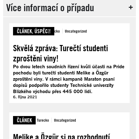
Více informací o případu
ČLÁNEK
,
ÚSPĚCH
Turecko
Uncategorized
Skvělá zpráva: Turečtí studenti
zproštěni viny!
Po dvou letech soudních řízení kvůli účasti na Pride
pochodu byli turečtí studenti Melike a Özgür
zproštěni viny. V rámci kampaně Maraton psaní
dopisů podpořilo studenty Technické univerzity
Blízkého východu přes 445 000 lidí.
6. října 2021
ČLÁNEK
Turecko
Uncategorized
Melike a Özgür si na rozhodnutí