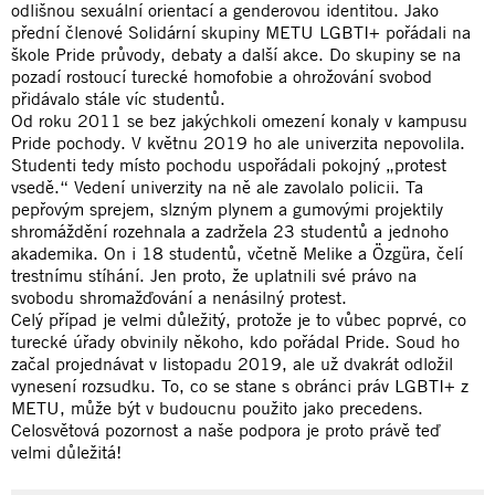
odlišnou sexuální orientací a genderovou identitou. Jako
přední členové Solidární skupiny METU LGBTI+ pořádali na
škole Pride průvody, debaty a další akce. Do skupiny se na
pozadí rostoucí turecké homofobie a ohrožování svobod
přidávalo stále víc studentů.
Od roku 2011 se bez jakýchkoli omezení konaly v kampusu
Pride pochody. V květnu 2019 ho ale univerzita nepovolila.
Studenti tedy místo pochodu uspořádali pokojný „protest
vsedě.“ Vedení univerzity na ně ale zavolalo policii. Ta
pepřovým sprejem, slzným plynem a gumovými projektily
shromáždění rozehnala a zadržela 23 studentů a jednoho
akademika. On i 18 studentů, včetně Melike a Özgüra, čelí
trestnímu stíhání. Jen proto, že uplatnili své právo na
svobodu shromažďování a nenásilný protest.
Celý případ je velmi důležitý, protože je to vůbec poprvé, co
turecké úřady obvinily někoho, kdo pořádal Pride. Soud ho
začal projednávat v listopadu 2019, ale už dvakrát odložil
vynesení rozsudku. To, co se stane s obránci práv LGBTI+ z
METU, může být v budoucnu použito jako precedens.
Celosvětová pozornost a naše podpora je proto právě teď
velmi důležitá!