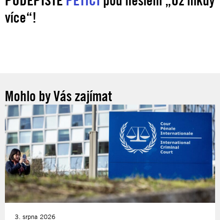
PODEPIŠTE
PETICI
pod heslem „Už nikdy
více“!
Mohlo by Vás zajímat
3. srpna 2026