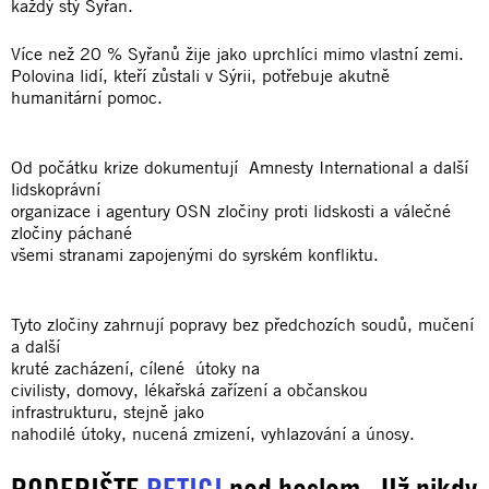
každý stý Syřan.
Více než 20 % Syřanů žije jako uprchlíci mimo vlastní zemi.
Polovina lidí, kteří zůstali v Sýrii, potřebuje akutně
humanitární pomoc.
Od počátku krize dokumentují Amnesty International a další
lidskoprávní
organizace i agentury OSN zločiny proti lidskosti a válečné
zločiny páchané
všemi stranami zapojenými do syrském konfliktu.
Tyto zločiny zahrnují popravy bez předchozích soudů, mučení
a další
kruté zacházení, cílené útoky na
civilisty, domovy, lékařská zařízení a občanskou
infrastrukturu, stejně jako
nahodilé útoky, nucená zmizení, vyhlazování a únosy.