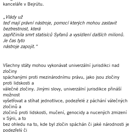
kanceláře v Bejrútu.
„Vlády už
teď mají právní nástroje, pomocí kterých mohou zastavit
beztrestnost, která
zapříčinila smrt statisíců Syřanů a vysídlení dalších milionů.
Je čas tyto
nástroje zapojit.“
Všechny státy mohou vykonávat univerzální jurisdikci nad
zločiny
spáchanými proti mezinárodnímu právu, jako jsou zločiny
proti lidskosti a
válečné zločiny. Jinými slovy, univerzální jurisdikce přináší
možnost
vyšetřovat a stíhat jednotlivce, podezřelé z páchání válečných
zločinů a
zločinů proti lidskosti, mučení, genocidy a nucených zmizení
v Sýrii, a to
bez ohledu na to, kde byl zločin spáchán či jaké národnosti je
podezřelý či