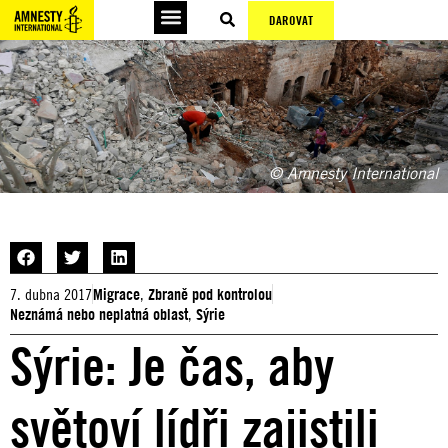
DAROVAT
© Amnesty International
7. dubna 2017
Migrace
,
Zbraně pod kontrolou
Neznámá nebo neplatná oblast
,
Sýrie
Sýrie: Je čas, aby
světoví lídři zajistili