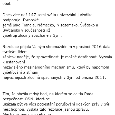
oběť.
Dnes více než 147 zemí světa univerzální jurisdikci
podporuje. Evropské
země jako Francie, Německo, Nizozemsko, Švédsko a
Švýcarsko v současnosti již
vyšetřují zločiny spáchané v Sýrii.
Rezoluce přijatá Valným shromážděním v prosinci 2016 dala
syrským lidem
záblesk naděje, že spravedlnosti je možné dosáhnout. Vyzvala
k ustanovení
nezávislého mezinárodního mechanismu, který by napomohl
vyšetřování a stíhání
nejvážnějších zločinů spáchaných v Sýrii od března 2011.
Tím, že obešla mrtvý bod, na kterém se ocitla Rada
bezpečnosti OSN, která se
ukázala být ve věci potrestání porušování lidských práv v Sýrii
neschopnou, vyslala tato rezoluce jasnou zprávu.
Mechanismus nyní čeká na