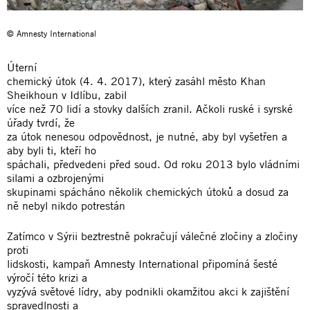
© Amnesty International
Úterní
chemický útok (4. 4. 2017), který zasáhl město Khan
Sheikhoun v Idlíbu, zabil
více než 70 lidí a stovky dalších zranil. Ačkoli ruské i syrské
úřady tvrdí, že
za útok nenesou odpovědnost, je nutné, aby byl vyšetřen a
aby byli ti, kteří ho
spáchali, předvedeni před soud. Od roku 2013 bylo vládními
silami a ozbrojenými
skupinami spácháno několik chemických útoků a dosud za
ně nebyl nikdo potrestán
Zatímco v Sýrii beztrestně pokračují válečné zločiny a zločiny
proti
lidskosti, kampaň Amnesty International připomíná šesté
výročí této krizi a
vyzývá světové lídry, aby podnikli okamžitou akci k zajištění
spravedlnosti a