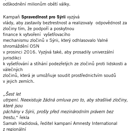
odškodnění milionům obětí války.
Kampaň
Spravedlnost pro Sýrii
vyzývá
vlády, aby zastavily beztrestnost a realizovaly odpovědnost za
zločiny tím, že podpoří a poskytnou
finance k vytvoření vyšetřovacího
mechanismu zločinů v Sýrii, který odhlasovalo Valné
shromáždění OSN
v prosinci 2016. Vyzývá také, aby prosadily univerzální
jurisdikci
k vyšetřování a stíhání podezřelých ze zločinů proti lidskosti a
válečných
zločinů, která je umožňuje soudit prostřednictvím soudů
v jejich zemích.
„Šest let
utrpení. Neexistuje žádná omluva pro to, aby strašlivé zločiny,
které jsou
páchány v Sýrii, prošly před mezinárodním právem bez
trestu
,“ řekla
Samah Hadidová, ředitel kampaní Amnesty International
z regionální