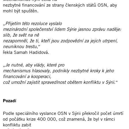
nezbytné financování ze strany členských států OSN, aby
mohl být spuštěn.
„Přijetím této rezoluce vyslalo
mezinárodní společenství lidem Sýrie jasnou zprávu naděje:
slib, že svět na ně
nezapomněl, že ti, kteří jsou zodpovědní za jejich utrpení,
neuniknou trestu
,“
řekla Samah Hadidová.
„Je nutné, aby vlády, které pro
mechanismus hlasovaly, podnikly nezbytné kroky k jeho
financování a kooperaci,
což umožní zajistit spravedlnost obětem konfliktu v Sýrii
.“
Pozadí
Podle speciálního vyslance OSN v Sýrii překročil počet úmrtí
od počátku krize 400 000, což znamená, že byl v rámci
konfliktu zabit