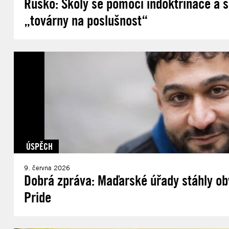
Rusko: Školy se pomocí indoktrinace a s
„továrny na poslušnost“
ÚSPĚCH
9. června 2026
Dobrá zpráva: Maďarské úřady stáhly obv
Pride