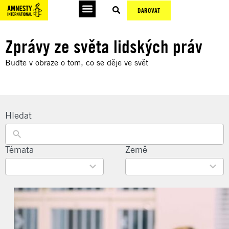
DAROVAT
Zprávy ze světa lidských práv
Buďte v obraze o tom, co se děje ve svět
Hledat
22
Témata
135
Země
results
results
available
available