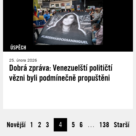
ÚSPĚCH
25. února 2026
Dobrá zpráva: Venezuelští političtí
vězni byli podmínečně propuštěni
Novější
1
2
3
4
5
6
…
138
Starší