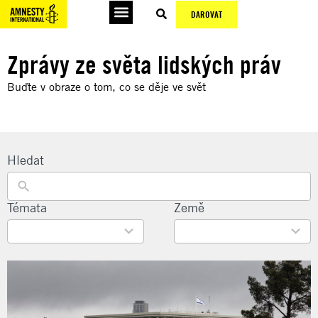
DAROVAT
Zprávy ze světa lidských práv
Buďte v obraze o tom, co se děje ve svět
Hledat
22
Témata
135
Země
results
results
available
available