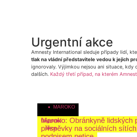
Darovat
Urgentní akce
Amnesty International sleduje případy lidí, k
tlak na vládní představitele vedou k jejich 
ignorovaly. Výjimkou nejsou ani situace, kdy
dalších.
Každý třetí případ, na kterém Amnes
MAROKO
Maroko: Obránkyně lidských 
Urgentní
příspěvky na sociálních sítích
akce
podpisem petice