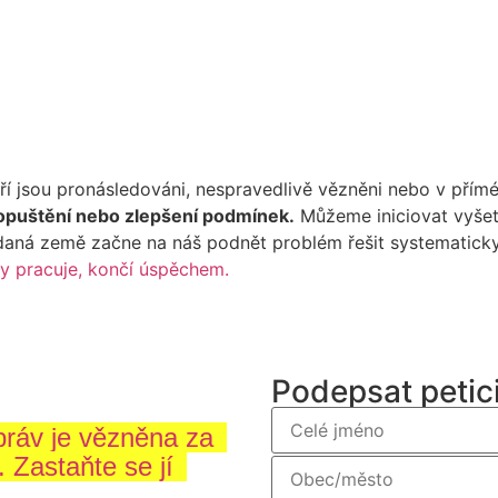
teří jsou pronásledováni, nespravedlivě vězněni nebo v pří
propuštění nebo zlepšení podmínek.
Můžeme iniciovat vyšetř
 daná země začne na náš podnět problém řešit systematicky a
ty pracuje, končí úspěchem.
Podepsat petic
práv je vězněna za
. Zastaňte se jí