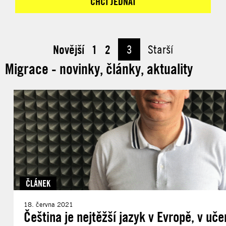
CHCI JEDNAT
Novější
1
2
3
Starší
Migrace - novinky, články, aktuality
ČLÁNEK
18. června 2021
Čeština je nejtěžší jazyk v Evropě, v u