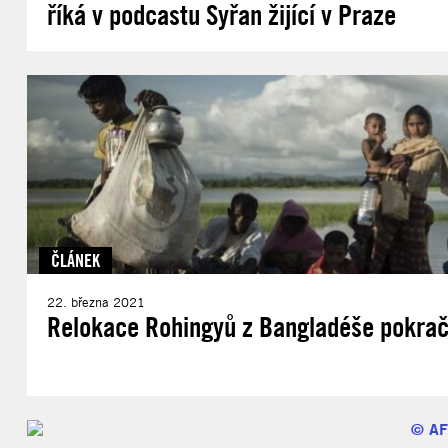
říká v podcastu Syřan žijící v Praze
ČLÁNEK
22. března 2021
Relokace Rohingyů z Bangladéše pokrač