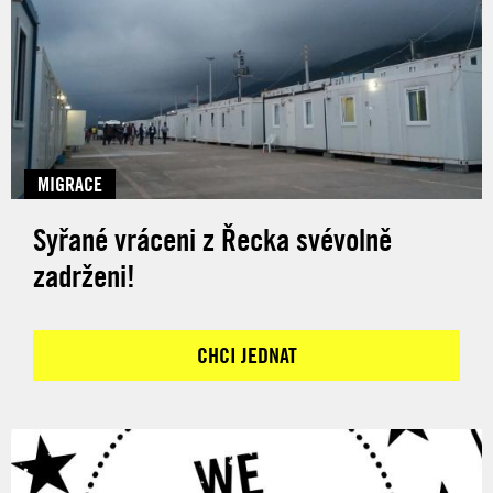
MIGRACE
Syřané vráceni z Řecka svévolně
zadrženi!
CHCI JEDNAT