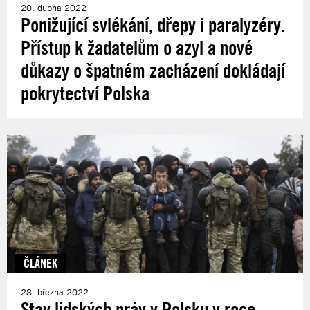
20. dubna 2022
Ponižující svlékání, dřepy i paralyzéry.
Přístup k žadatelům o azyl a nové
důkazy o špatném zacházení dokládají
pokrytectví Polska
ČLÁNEK
28. března 2022
Stav lidských práv v Polsku v roce