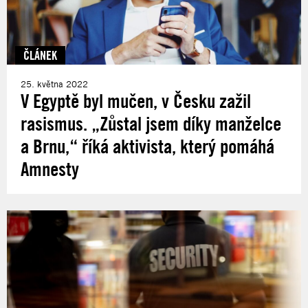
ČLÁNEK
25. května 2022
V Egyptě byl mučen, v Česku zažil
rasismus. „Zůstal jsem díky manželce
a Brnu,“ říká aktivista, který pomáhá
Amnesty