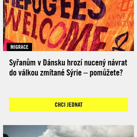
MIGRACE
Syřanům v Dánsku hrozí nucený návrat
do válkou zmítané Sýrie – pomůžete?
CHCI JEDNAT