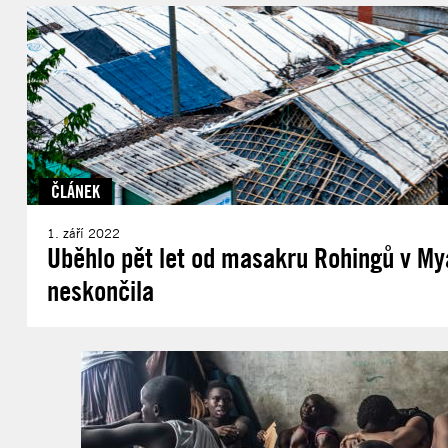
ČLÁNEK
1. září 2022
Uběhlo pět let od masakru Rohingů v M
neskončila