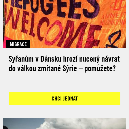
MIGRACE
Syřanům v Dánsku hrozí nucený návrat
do válkou zmítané Sýrie – pomůžete?
CHCI JEDNAT