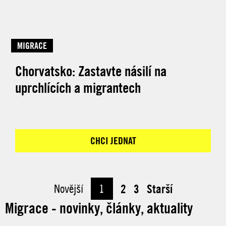
MIGRACE
Chorvatsko: Zastavte násilí na
uprchlících a migrantech
CHCI JEDNAT
Novější
1
2
3
Starší
Migrace - novinky, články, aktuality