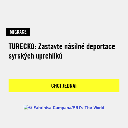
MIGRACE
TURECKO: Zastavte násilné deportace
syrských uprchlíků
CHCI JEDNAT