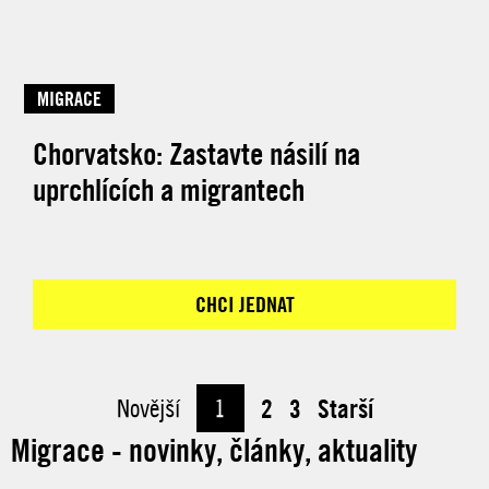
MIGRACE
Chorvatsko: Zastavte násilí na
uprchlících a migrantech
CHCI JEDNAT
Novější
1
2
3
Starší
Migrace - novinky, články, aktuality