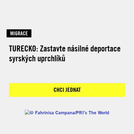
MIGRACE
TURECKO: Zastavte násilné deportace
syrských uprchlíků
CHCI JEDNAT