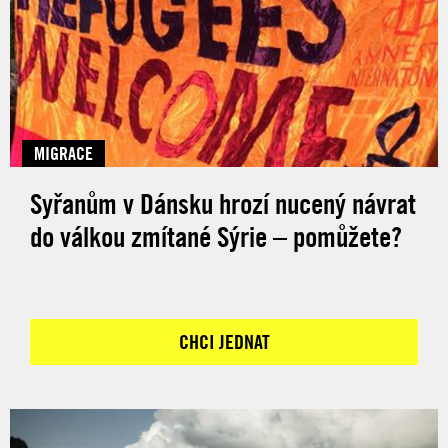
MIGRACE
Syřanům v Dánsku hrozí nucený návrat
do válkou zmítané Sýrie – pomůžete?
CHCI JEDNAT