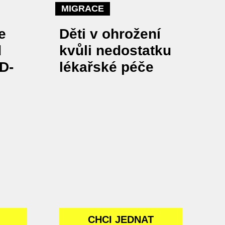
MIGRACE
e
Děti v ohrožení
d
kvůli nedostatku
D-
lékařské péče
CHCI JEDNAT