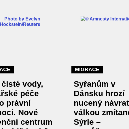
ACE
MIGRACE
 čisté vody,
Syřanům v
ařské péče
Dánsku hrozí
o právní
nucený návrat
oci. Nové
válkou zmítan
enční centrum
Sýrie –