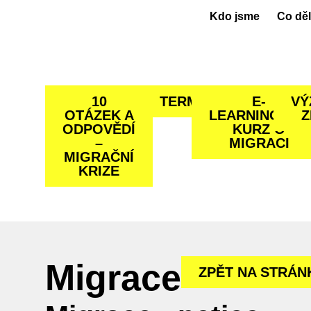
Kdo jsme
Co dě
10
TERMINOLOGIE
E-
VÝ
OTÁZEK A
LEARNINGOVÝ
Z
ODPOVĚDÍ
KURZ O
–
MIGRACI
MIGRAČNÍ
KRIZE
Migrace
ZPĚT NA STRÁN