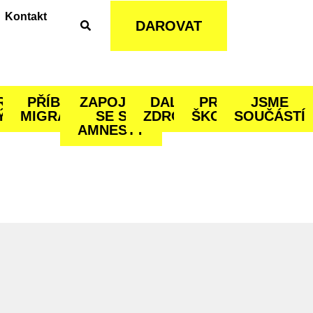
Kontakt
DAROVAT
RAČNÍ
PŘÍBĚHY
ZAPOJTE
DALŠÍ
PRO
JSME
ÝTY
MIGRANTŮ
SE S
ZDROJE
ŠKOLY
SOUČÁSTÍ
AMNESTY