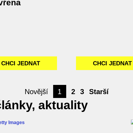
vřena
CHCI JEDNAT
CHCI JEDNAT
Novější
1
2
3
Starší
lánky, aktuality