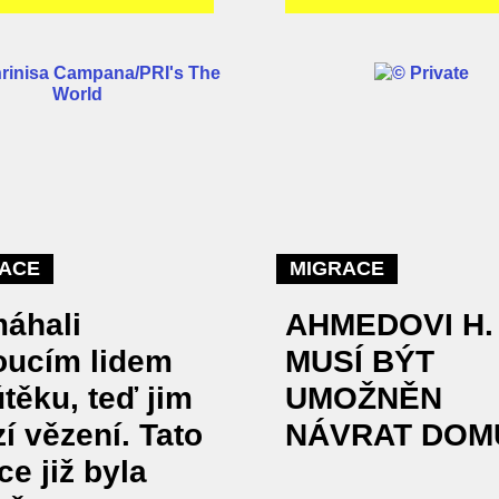
ACE
MIGRACE
áhali
AHMEDOVI H.
oucím lidem
MUSÍ BÝT
těku, teď jim
UMOŽNĚN
í vězení. Tato
NÁVRAT DOM
ce již byla