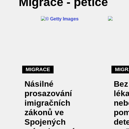
Migrace - petice
MIGRACE
MIGR
Násilné
Bez
prosazování
lék
imigračních
neb
zákonů ve
pom
Spojených
det