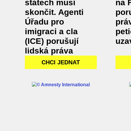
státech musí
na 
skončit. Agenti
por
Úřadu pro
práv
imigraci a cla
peti
(ICE) porušují
uza
lidská práva
CHCI JEDNAT