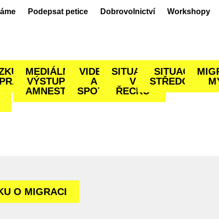
láme
Podepsat petice
Dobrovolnictví
Workshopy
ZKUMNÉ
MEDIÁLNÍ
VIDEA
SITUACE
SITUACE VE
MIG
PRÁVY
VÝSTUPY
A
V
STŘEDOMOŘÍ
M
AMNESTY
SPOTY
ŘECKU
KU O MIGRACI