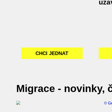
uza
CHCI JEDNAT
Migrace - novinky, č