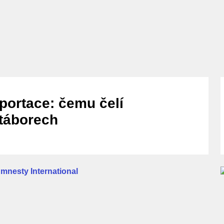
eportace: čemu čelí
táborech