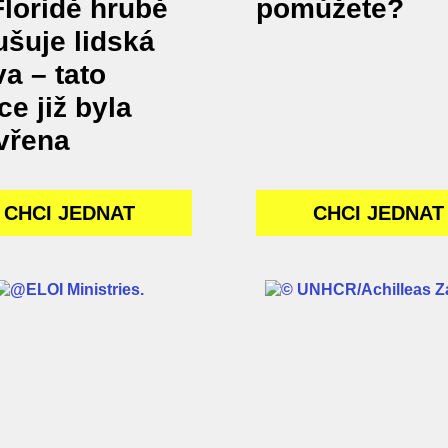
Floridě hrubě
pomůžete?
ušuje lidská
a – tato
ce již byla
vřena
CHCI JEDNAT
CHCI JEDNAT