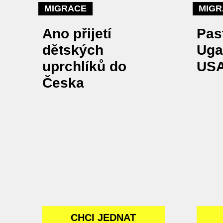
MIGRACE
MIGR
Ano přijetí
Pas
dětských
Uga
uprchlíků do
USA
Česka
CHCI JEDNAT