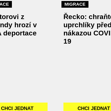
ACE
MIGRACE
torovi z
Řecko: chraňt
ndy hrozí v
uprchlíky pře
 deportace
nákazou COVI
19
CHCI JEDNAT
CHCI JEDNAT