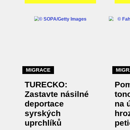
MIGRACE
MIGR
TURECKO:
Pom
Zastavte násilné
ton
deportace
na ú
syrských
hroz
uprchlíků
peti