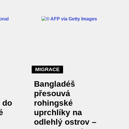
MIGRACE
Bangladéš
přesouvá
 do
rohingské
é
uprchlíky na
odlehlý ostrov –