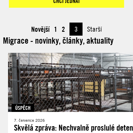
CHCI JEDNAT
Novější
1
2
3
Starší
Migrace - novinky, články, aktuality
ÚSPĚCH
7. července 2026
Skvělá zpráva: Nechvalně proslulé deten