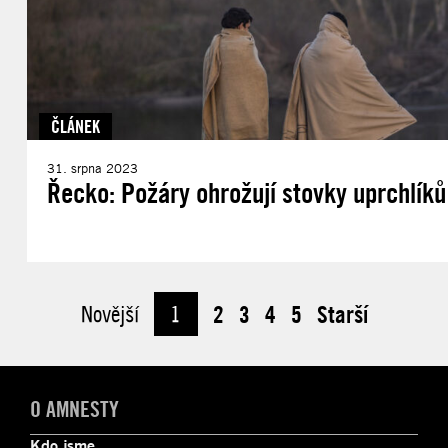
ČLÁNEK
31. srpna 2023
Řecko: Požáry ohrožují stovky uprchlíků
Novější
1
2
3
4
5
Starší
O AMNESTY
Kdo jsme