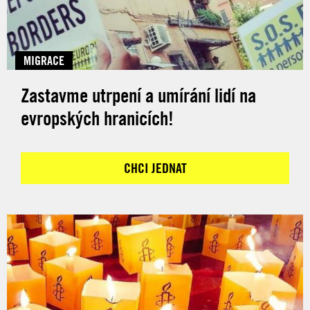
MIGRACE
Zastavme utrpení a umírání lidí na
evropských hranicích!
CHCI JEDNAT