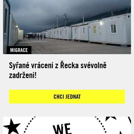
MIGRACE
Syřané vráceni z Řecka svévolně
zadrženi!
CHCI JEDNAT